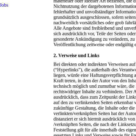
materieller oder ideeller Art beziehen, die
Jobs
Nichtnutzung der dargebotenen Informatio
fehlerhafter und unvollständiger Informati
grundsätzlich ausgeschlossen, sofern seiten
nachweislich vorsätzliches oder grob fahrlä
Alle Angebote sind freibleibend und unverb
sich ausdrücklich vor, Teile der Seiten od
gesonderte Ankündigung zu verändern, zu 
Veröffentlichung zeitweise oder endgültig e
2. Verweise und Links
Bei direkten oder indirekten Verweisen au
(“Hyperlinks”), die außerhalb des Verantw
liegen, würde eine Haftungsverpflichtung a
Kraft treten, in dem der Autor von den Inh
technisch möglich und zumutbar wäre, die
rechtswidriger Inhalte zu verhindern. Der A
ausdrücklich, dass zum Zeitpunkt der Links
auf den zu verlinkenden Seiten erkennbar 
zukünftige Gestaltung, die Inhalte oder die
verlinkten/verknüpften Seiten hat der Autor
distanziert er sich hiermit ausdrücklich von 
/verknüpften Seiten, die nach der Linkset
Feststellung gilt für alle innerhalb des eig
gesetzten Links und Verweise sowie für F