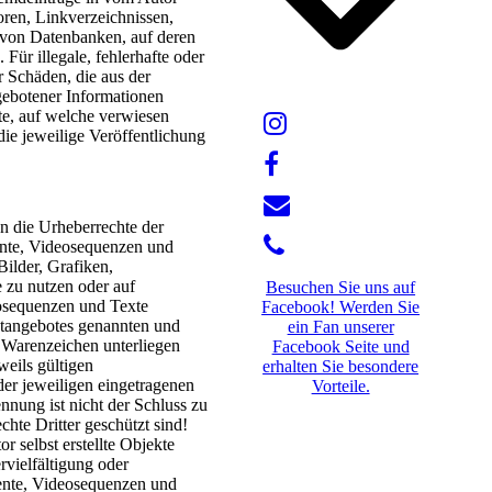
oren, Linkverzeichnissen,
 von Datenbanken, auf deren
 Für illegale, fehlerhafte oder
r Schäden, die aus der
gebotener Informationen
ite, auf welche verwiesen
die jeweilige Veröffentlichung
nen die Urheberrechte der
nte, Videosequenzen und
Bilder, Grafiken,
zu nutzen oder auf
Besuchen Sie uns auf
osequenzen und Texte
Facebook! Werden Sie
netangebotes genannten und
ein Fan unserer
 Warenzeichen unterliegen
Facebook Seite und
eils gültigen
erhalten Sie besondere
er jeweiligen eingetragenen
Vorteile.
nnung ist nicht der Schluss zu
hte Dritter geschützt sind!
r selbst erstellte Objekte
rvielfältigung oder
nte, Videosequenzen und