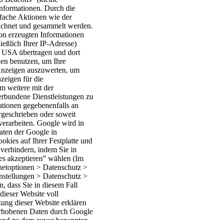
nformationen. Durch die
ache Aktionen wie der
ichnet und gesammelt werden.
n erzeugten Informationen
ießlich Ihrer IP-Adresse)
 USA übertragen und dort
nen benutzen, um Ihre
Anzeigen auszuwerten, um
zeigen für die
m weitere mit der
erbundene Dienstleistungen zu
ationen gegebenenfalls an
orgeschrieben oder soweit
verarbeiten. Google wird in
aten der Google in
kies auf Ihrer Festplatte und
erhindern, indem Sie in
es akzeptieren” wählen (Im
rnetoptionen > Datenschutz >
instellungen > Datenschutz >
, dass Sie in diesem Fall
dieser Website voll
ung dieser Website erklären
 erhobenen Daten durch Google