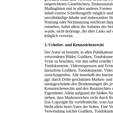
eingerichteten Gästebüchern, Diskussionsf
Mailinglisten und in allen anderen Formen
Inhalt externe Schreibzugriffe möglich sind.
unvollständige Inhalte und insbesondere fü
Nutzung oder Nichtnutzung solcherart dar
entstehen, haftet allein der Anbieter der Se
wurde, nicht derjenige, der über Links auf 
lediglich verweist.
3. Urheber- und Kennzeichenrecht
Der Autor ist bestrebt, in allen Publikatio
verwendeten Bilder, Grafiken, Tondokume
Texte zu beachten, von ihm selbst erstellte 
Tondokumente, Videosequenzen und Texte 
lizenzfreie Grafiken, Tondokumente, Vide
zurückzugreifen. Alle innerhalb des Inter
ggf. durch Dritte geschützten Marken- und
uneingeschränkt den Bestimmungen des jew
Kennzeichenrechts und den Besitzrechten d
Eigentümer. Allein aufgrund der bloßen Ne
ziehen, dass Markenzeichen nicht durch Rec
Das Copyright für veröffentlichte, vom Auto
bleibt allein beim Autor der Seiten. Eine Ve
Verwendung solcher Grafiken, Tondokume