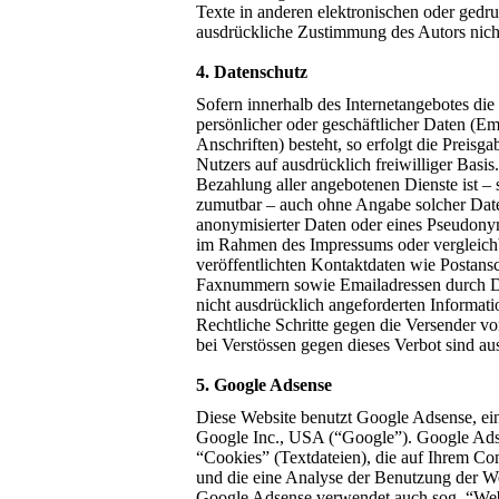
Texte in anderen elektronischen oder gedru
ausdrückliche Zustimmung des Autors nicht 
4. Datenschutz
Sofern innerhalb des Internetangebotes di
persönlicher oder geschäftlicher Daten (E
Anschriften) besteht, so erfolgt die Preisga
Nutzers auf ausdrücklich freiwilliger Bas
Bezahlung aller angebotenen Dienste ist –
zumutbar – auch ohne Angabe solcher Dat
anonymisierter Daten oder eines Pseudonym
im Rahmen des Impressums oder vergleic
veröffentlichten Kontaktdaten wie Postansc
Faxnummern sowie Emailadressen durch D
nicht ausdrücklich angeforderten Information
Rechtliche Schritte gegen die Versender 
bei Verstössen gegen dieses Verbot sind au
5. Google Adsense
Diese Website benutzt Google Adsense, ei
Google Inc., USA (“Google”). Google Ads
“Cookies” (Textdateien), die auf Ihrem Co
und die eine Analyse der Benutzung der We
Google Adsense verwendet auch sog. “Web