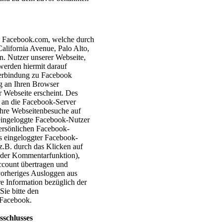
rs Facebook.com, welche durch
alifornia Avenue, Palo Alto,
n. Nutzer unserer Webseite,
 werden hiermit darauf
Verbindung zu Facebook
g an Ihren Browser
r Webseite erscheint. Des
 an die Facebook-Server
 Ihre Webseitenbesuche auf
 eingeloggte Facebook-Nutzer
persönlichen Facebook-
s eingeloggter Facebook-
z.B. durch das Klicken auf
 der Kommentarfunktion),
count übertragen und
 vorheriges Ausloggen aus
 Information bezüglich der
ie bitte den
 Facebook.
sschlusses