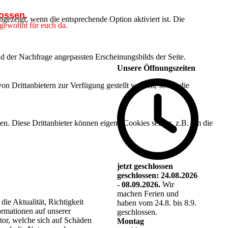
lossen.
ezeigt, wenn die entsprechende Option aktiviert ist. Die
 gewohnt für euch da.
d der Nachfrage angepassten Erscheinungsbilds der Seite.
Unsere Öffnungszeiten
on Drittanbietern zur Verfügung gestellt werden, sowie die
den. Diese Drittanbieter können eigene Cookies setzen, z.B. um die
jetzt geschlossen
geschlossen: 24.08.2026
- 08.09.2026.
Wir
machen Ferien und
ie Aktualität, Richtigkeit
haben vom 24.8. bis 8.9.
formationen auf unserer
geschlossen.
or, welche sich auf Schäden
Montag