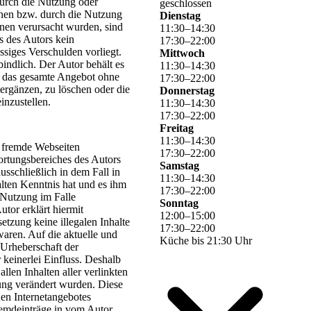
 durch die Nutzung oder
geschlossen
nen bzw. durch die Nutzung
Dienstag
onen verursacht wurden, sind
11
:
30
–
14
:
30
s des Autors kein
17
:
30
–
22
:
00
ssiges Verschulden vorliegt.
Mittwoch
indlich. Der Autor behält es
11
:
30
–
14
:
30
er das gesamte Angebot ohne
17
:
30
–
22
:
00
ergänzen, zu löschen oder die
Donnerstag
inzustellen.
11
:
30
–
14
:
30
17
:
30
–
22
:
00
Freitag
11
:
30
–
14
:
30
f fremde Webseiten
17
:
30
–
22
:
00
ortungsbereiches des Autors
Samstag
usschließlich in dem Fall in
11
:
30
–
14
:
30
alten Kenntnis hat und es ihm
17
:
30
–
22
:
00
 Nutzung im Falle
Sonntag
utor erklärt hiermit
12
:
00
–
15
:
00
etzung keine illegalen Inhalte
17
:
30
–
22
:
00
waren. Auf die aktuelle und
Küche bis 21:30 Uhr
 Urheberschaft der
 keinerlei Einfluss. Deshalb
allen Inhalten aller verlinkten
zung verändert wurden. Diese
enen Internetangebotes
remdeinträge in vom Autor