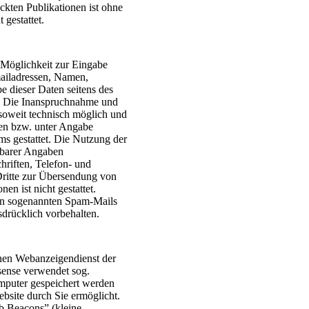
ckten Publikationen ist ohne
gestattet.
e Möglichkeit zur Eingabe
mailadressen, Namen,
be dieser Daten seitens des
is. Die Inanspruchnahme und
 soweit technisch möglich und
en bzw. unter Angabe
s gestattet. Die Nutzung der
hbarer Angaben
hriften, Telefon- und
ritte zur Übersendung von
en ist nicht gestattet.
von sogenannten Spam-Mails
sdrücklich vorbehalten.
nen Webanzeigendienst der
ense verwendet sog.
mputer gespeichert werden
bsite durch Sie ermöglicht.
 Beacons” (kleine