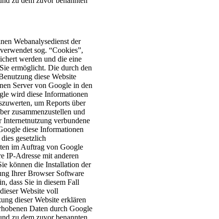
 und zu dem zuvor benannten
inen Webanalysedienst der
 verwendet sog. “Cookies”,
ichert werden und die eine
Sie ermöglicht. Die durch den
 Benutzung diese Website
einen Server von Google in den
gle wird diese Informationen
szuwerten, um Reports über
eiber zusammenzustellen und
r Internetnutzung verbundene
Google diese Informationen
 dies gesetzlich
aten im Auftrag von Google
re IP-Adresse mit anderen
e können die Installation der
ung Ihrer Browser Software
n, dass Sie in diesem Fall
dieser Website voll
ung dieser Website erklären
 erhobenen Daten durch Google
 und zu dem zuvor benannten