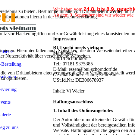
24.8. bis 8.9. gesch
Wir haben vom
lebnis zu bieten. Bestimmte Inhalte von Drittanbietern werden nur ang
Ab dem 9. September sind wir wieder wie
e Informationen hierzu in der Datenschutzerklärung.
utz vor Hackerangriffen und zur Gewährleistung eines konsistenten un
Impressum
BUI sushi meets vietnam
ieren. Hierunter fallen auch Statistiken, die dem Webseitenbetreiber v
artseite
Marktplatz 7
r Nutzeraktivität über verschiedene Webseiten.
73614 Schorndorf
Tel.: 07181 9375385
-Bestellung
E-Mail: essen@bui-schorndorf.de
 die von Drittanbietern eigenverantwortlich zur Verfügung gestellt wer
Geschäftsführer: Tuong Linh Bui
sekarten
 zu optimieren.
USt.Id.Nr.: DE306678937
rvierung
Inhalt: Vi Wieler
Haftungsausschluss
vents
1. Inhalt des Onlineangebotes
alerie
Der Autor übernimmt keinerlei Gewähr für d
und Vollständigkeit der bereitgestellten In
eg zu uns
Website. Haftungsansprüche gegen den Aut